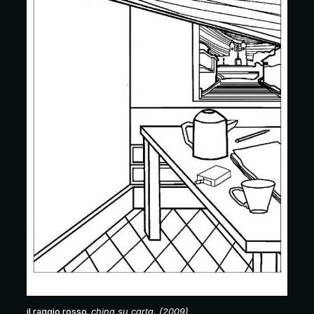
il raggio rosso.
china su carta. (2009)